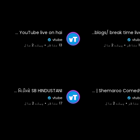
People and blogs# YouTube live on hai
people and blogs/ break time live
vtube
vtub
ہلے 2 سال
13 مناظر • پہلے 2 سال
દલાલ ની કમાલ//Gujarati Comedy Video//કોમેડી વિડીયો SB HINDUSTANI
Top 10 Comedy Scenes | Best Of Comedy Scenes | धमाल लोटपोट करदेने वाली कॉमेडी | Shemaroo Comedy
vtube
vtub
17 مناظر • پہلے 2 سال