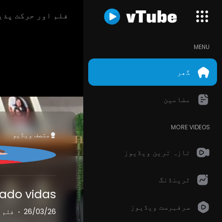
فلم اور حرکت پذی
MENU
گھر
مضامین
MORE VIDEOS
متصف ویڈیو
تازہ ترین ویڈیوز
ٹرینڈنگ
 vidas 💸🧠
سرفہرست ویڈیوز
26/03/26
·
فلم 