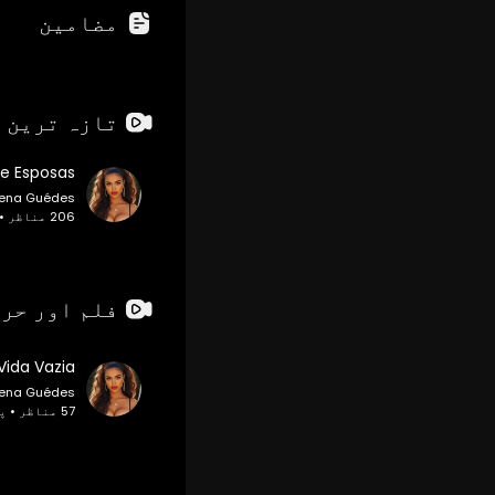
مضامین
تازہ ترین 
 e Esposas
rena Guédes
206 مناظر • پہلے 10 مہینے
فلم اور حر
Vida Vazia
rena Guédes
57 مناظر • پہلے 10 مہینے