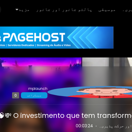
ری۔
موسیقی
پالتو جانور اور جانور
مزید
mplaunch
0
سبسکرائب
O investimento que tem transformado
اور حرکت پذیری۔
·
00:03:24