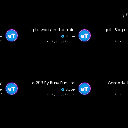
گز
people and blogs/ going to work/ in the train
And a Well Done for Abigail | Blog and Mablog
e
vtube
13 مناظر • پہلے 2 سال
19 مناظر • پ
Top New Comedy Video Amazing Funny Video 😂 Try To Not Laugh Episode 298 By Busy Fun Ltd
1LIVE Köln Comedy-Nacht XXL 2024 | Ganze Folge - Die Koeln Comedy-Nacht XXL
e
vtube
12 مناظر • پہلے 2 سال
7 مناظر • پہلے 2 سال