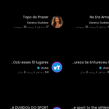
Topo do Prazer
No Era Amo
Serena Guédes
Serena Guéde
ے 10 مہینے
17 مناظر • پہلے 10 مہینے
A natureza ENGOLIU esses 10 lugares
8 Momentos em Que a Mãe Natureza Se Enfureceu
vtube
vtub
 پہلے 2 سال
54 مناظر • پہلے 2 سال
OLHA O QUE ACONTECEU QUANDO A MÍDIA DUVIDOU DO SPORT
Match the sport to the athlete!