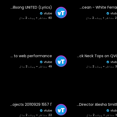
Oceans - Hillsong UNITED (Lyrics)
Frank Ocean - White Ferrari
vtube
vtub
• پہلے 2 سال
40 مناظر • پہلے 2 سال
The ultimate guide to web performance
Denim & Co. Essentials 3-Pack Perfect Jersey Long Slv Mock Neck Tops on QVC
vtube
vtub
 پہلے 2 سال
49 مناظر • پہلے 2 سال
'Cloud Computing' for Non Profits, Community & Activist Projects 20110929 1557 1
A Candid Conversation On Activism, Non-Profits, and Faith with Non-Profit Director Alesha Smith
vtube
vtub
پہلے 2 سال
22 مناظر • پہلے 2 سال