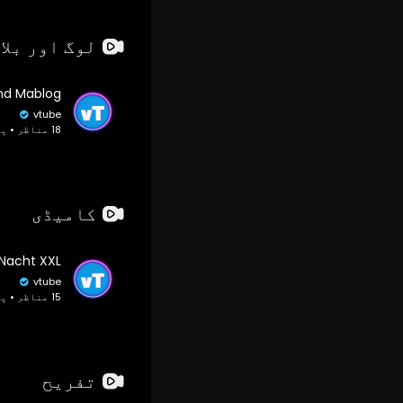
لوگ اور بلا
vtube
18 مناظر • پہلے 2 سال
کامیڈی
vtube
15 مناظر • پہلے 2 سال
تفریح