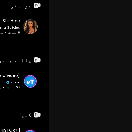
موسیقی
m Still Here
rena Guédes
8 مناظر • پہلے 10 مہینے
پالتو جانو
vtube
27 مناظر • پہلے 2 سال
کھیل