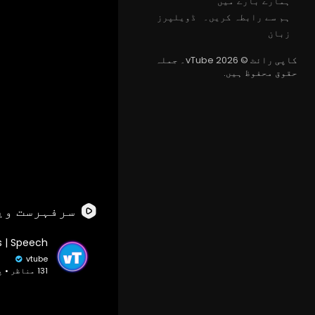
ہمارے بارے میں
ہم سے رابطہ کریں۔
ڈویلپرز
زبان
کاپی رائٹ © 2026 vTube۔ جملہ
حقوق محفوظ ہیں.
سرفہرست وی
vtube
131 مناظر • پہلے 2 سال