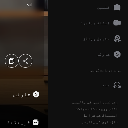
vsl
فلمیں
اسٹاک ویڈیوز
مقبول چینلز
شارٹس
مزید دریافت کریں۔
مدد
شارٹس
رقم کی واپسی کی پالیسی
اکثر پوچھے گئے سوالات
استعمال کی شرائط
ٹرینڈنگ
رازداری کی پالیسی