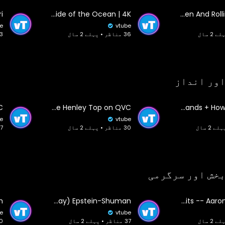
The Dark Side of the Ocean | 4K |
Ocean Sounds For Deep Sleeping With A Dark Screen And Rolling Waves
e
vtube
36 مناظر • پہلے 2 سال
23 مناظر 
اور انداز
Denim & Co. Essentials Heavenly Jersey Long Sleeve Henley Top on QVC
Tone of Voice of Famous Brands + How To Guide
e
vtube
30 مناظر • پہلے 2 سال
37 مناظر •
بخش اور سرگرمی
Career Inspiration: Activism and internship at nonprofits with Rachel (Ray) Epstein-Shuman
Effective Grassroots Lobby Techniques for Activists and Non-Profits -- AaronDorr.com
e
vtube
37 مناظر • پہلے 2 سال
10 مناظر • 