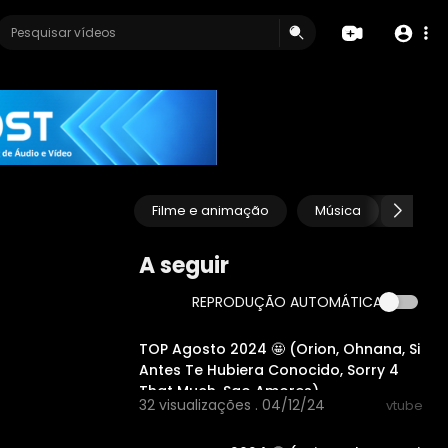
Filme e animação
Música
Anima
A seguir
REPRODUÇÃO AUTOMÁTICA
00:48:58
TOP Agosto 2024 🤩 (Orion, Ohnana, Si
Antes Te Hubiera Conocido, Sorry 4
That Much, Sao Amores)
32 visualizações . 04/12/24
vtube
00:48:58