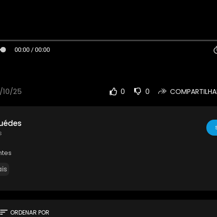
00:00 / 00:00
/10/25
0
0
COMPARTILHA
uédes
s
ntes
is
sort
ORDENAR POR