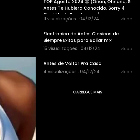
TOP Agosto 2024 🤩 (Orion, Ohnana, Si
Antes Te Hubiera Conocido, Sorry 4
That Much, Sao Amores)
11 visualizações . 04/12/24
vtube
01:17:02
Electronica de Antes Clasicos de
Siempre Exitos para Bailar mix
15 visualizações . 04/12/24
vtube
00:04:12
Antes de Voltar Pra Casa
4 visualizações . 04/12/24
vtube
CARREGUE MAIS