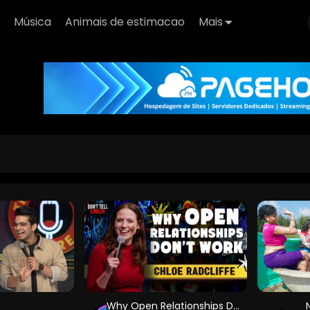
Música
Animais de estimacao
Mais
Why Open Relationships Don't Work | Chloe Radcliffe | Stand Up Comedy