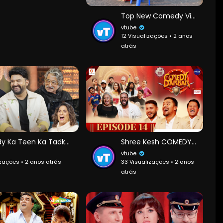
Top New Comedy Video Amazing Funny Video 😂 Try To Not Laugh Episode 298 By Busy Fun Ltd
vtube
12 Visualizações • 2 anos
atrás
Comedy Ka Teen Ka Tadka: Govinda, Chunky Aur Shakti | The Great Indian Kapil Show, Bacha Hua Content
Shree Kesh COMEDY DARBAR | Episode 14 | Karan KC, Bhim Sharki, Dipesh Kandel | Gauri, Bijay
vtube
izações • 2 anos atrás
33 Visualizações • 2 anos
atrás