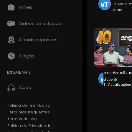
18 Visualiz
Filmes
atrás
Vídeos de estoque
Canais populares
Calção
EXPLORE MAIS
vtube
31 Visualizações
Ajuda
Politica de reembolso
Perguntas frequentes
Termos de uso
Política de Privacidade