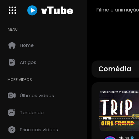
Filme e animação
MENU
Home
Artigos
Comédia
MORE VIDEOS
Últimos vídeos
Tendendo
Principais vídeos
vtube