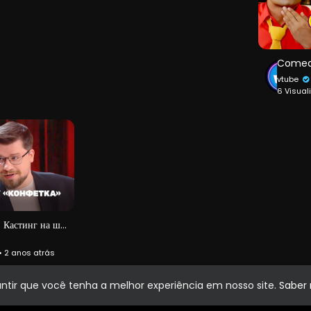
vtube
6 Visual
Comedy Club: Кастинг на шоу «Конфетка» | Гарик Харламов, Гарик Мартиросян @TNT_television
• 2 anos atrás
rantir que você tenha a melhor experiência em nosso site.
Saber