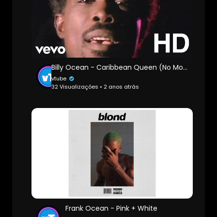
Billy Ocean - Caribbean Queen (No More Love on the Run) (Official HD Video)
vtube
32 Visualizações • 2 anos atrás
Frank Ocean - Pink + White