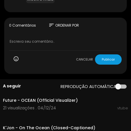
sort
0 Comentários
ORDENAR POR
CANCELAR
Publicar
A seguir
REPRODUÇÃO AUTOMÁTICA
00:03:24
Future - OCEAN (Official Visualizer)
21 visualizações . 04/12/24
vtube
00:04:09
K'Jon - On The Ocean (Closed-Captioned)