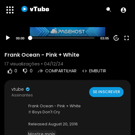
00:00
03:05
20
Frank Ocean - Pink + White
17
visualizações • 04/12/24
0
0
COMPARTILHAR
EMBUTIR
vtube
SE INSCREVER
Assinantes
Frank Ocean - Pink + White
℗ Boys Don't Cry
Released August 20, 2016
Mostre mais