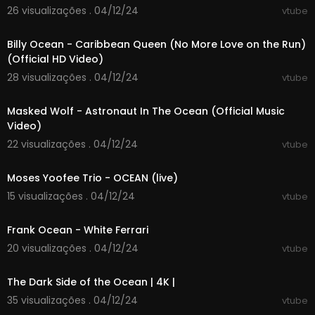
26 visualizações . 04/12/24
vtube
00:03:41
Billy Ocean - Caribbean Queen (No More Love on the Run)
(Official HD Video)
28 visualizações . 04/12/24
vtube
00:02:33
Masked Wolf - Astronaut In The Ocean (Official Music
Video)
22 visualizações . 04/12/24
vtube
00:03:10
Moses Yoofee Trio - OCEAN (live)
15 visualizações . 04/12/24
vtube
00:04:09
Frank Ocean - White Ferrari
20 visualizações . 04/12/24
vtube
00:43:28
The Dark Side of the Ocean | 4K |
35 visualizações . 04/12/24
vtube
00:00:01