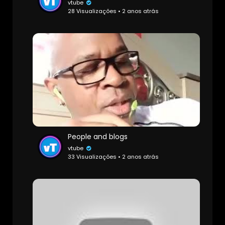
vtube
28 Visualizações • 2 anos atrás
People and blogs
vtube
33 Visualizações • 2 anos atrás