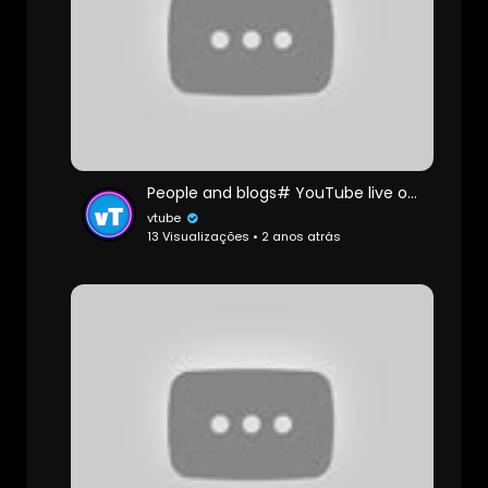
People and blogs# YouTube live on hai
vtube
13 Visualizações • 2 anos atrás