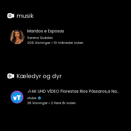
musik
Maridos e Esposas
Serena Guédes
206 Visninger • 10 måneder siden
Kæledyr og dyr
🎶4K UHD VÍDEO Florestas Rios Pássaros,a Natureza completa para Relaxar com Música Relaxante
vtube
38 Visninger • 2 flere år siden