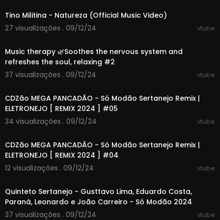
• Facebook:
https://www.facebook.com/djjayd
Tino Militina - Natureza (Official Music Video)
elaze
• Youtube:
https://www.youtube.com/user/jayd
27 visualizações . 09/12/24
vtube
01:25:51
an99
Music therapy 🌿Soothes the nervous system and
● Check Our Spotify Playlists:
refreshes the soul, relaxing #2
• NEW EDM Friday:
https://spoti.fi/2GWCXCt
37 visualizações . 09/12/24
vtube
• EDM Playlist:
http://bit.do/EDMspotify
00:32:00
CDZão MEGA PANCADÃO - Só Modão Sertanejo Remix |
● Contact & Business Email: Melody4emotion[a
ELETRONEJO [ REMIX 2024 ] #05
t]googlemail.com
34 visualizações . 09/12/24
vtube
#newyear #2024 #edm
00:59:27
CDZão MEGA PANCADÃO - Só Modão Sertanejo Remix |
ELETRONEJO [ REMIX 2024 ] #04
12 visualizações . 09/12/24
vtube
02:27:37
Quinteto Sertanejo - Gusttavo Lima, Eduardo Costa,
Paraná, Leonardo e João Carreiro - Só Modão 2024
37 visualizações . 09/12/24
vtube