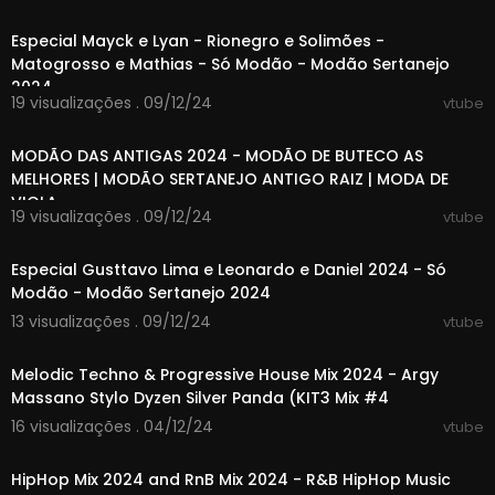
01:42:02
Especial Mayck e Lyan - Rionegro e Solimões -
Matogrosso e Mathias - Só Modão - Modão Sertanejo
2024
19 visualizações . 09/12/24
vtube
01:47:03
MODÃO DAS ANTIGAS 2024 - MODÃO DE BUTECO AS
MELHORES | MODÃO SERTANEJO ANTIGO RAIZ | MODA DE
VIOLA
19 visualizações . 09/12/24
vtube
01:46:05
Especial Gusttavo Lima e Leonardo e Daniel 2024 - Só
Modão - Modão Sertanejo 2024
13 visualizações . 09/12/24
vtube
01:17:36
Melodic Techno & Progressive House Mix 2024 - Argy
Massano Stylo Dyzen Silver Panda (KIT3 Mix #4
16 visualizações . 04/12/24
vtube
01:10:17
HipHop Mix 2024 and RnB Mix 2024 - R&B HipHop Music