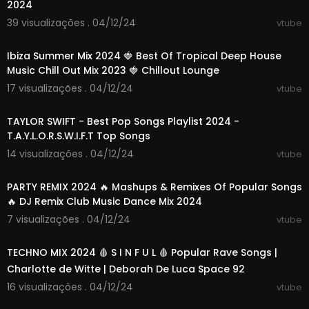
2024
39 visualizações . 04/12/24
vtube
03:31:10
Ibiza Summer Mix 2024 🍓 Best Of Tropical Deep House
Music Chill Out Mix 2023 🍓 Chillout Lounge
17 visualizações . 04/12/24
vtube
00:13:00
TAYLOR SWIFT - Best Pop Songs Playlist 2024 -
T.A.Y.L.O.R.S.W.I.F.T Top Songs
14 visualizações . 04/12/24
vtube
11:55:01
PARTY REMIX 2024 🔥 Mashups & Remixes Of Popular Songs
🔥 DJ Remix Club Music Dance Mix 2024
7 visualizações . 04/12/24
vtube
01:36:17
TECHNO MIX 2024 🩸 S I N F U L 🩸 Popular Rave Songs |
Charlotte de Witte | Deborah De Luca Space 92
16 visualizações . 04/12/24
vtube
01:48:07