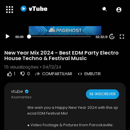
00:00
02:32:38
20
New Year Mix 2024 - Best EDM Party Electro
House Techno & Festival Music
15
visualizações • 04/12/24
1
0
COMPARTILHAR
EMBUTIR
vtube
SE INSCREVER
Assinantes
We wish you a Happy New Year 2024 with this sp
ecial EDM Festival Mix!
● Video Footage & Pictures from Parookaville: