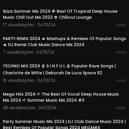
03:31:10
Ibiza Summer Mix 2024 🍓 Best Of Tropical Deep House
Music Chill Out Mix 2023 🍓 Chillout Lounge
17 visualizações . 04/12/24
vtube
11:55:01
PARTY REMIX 2024 🔥 Mashups & Remixes Of Popular Songs
🔥 DJ Remix Club Music Dance Mix 2024
7 visualizações . 04/12/24
vtube
01:36:17
TECHNO MIX 2024 🩸 S I N F U L 🩸 Popular Rave Songs |
Charlotte de Witte | Deborah De Luca Space 92
16 visualizações . 04/12/24
vtube
01:48:07
Mega Hits 2024 🌱 The Best Of Vocal Deep House Music
Mix 2024 🌱 Summer Music Mix 2024 #3
38 visualizações . 04/12/24
vtube
01:01:11
Party Summer Music Mix 2024 | DJ Club Dance Music 2024 |
Best Remixes Of Popular Songs 2024 MEGAMIX