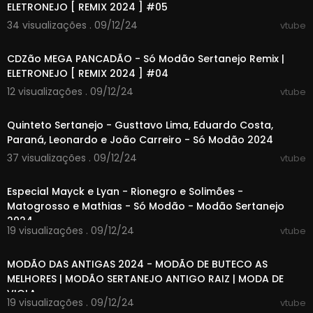
ELETRONEJO [ REMIX 2024 ] #05
34 visualizações . 09/12/24
vtube
00:59:27
CDZão MEGA PANCADÃO - Só Modão Sertanejo Remix |
ELETRONEJO [ REMIX 2024 ] #04
12 visualizações . 09/12/24
vtube
02:27:37
Quinteto Sertanejo - Gusttavo Lima, Eduardo Costa,
Paraná, Leonardo e João Carreiro - Só Modão 2024
37 visualizações . 09/12/24
vtube
01:42:02
Especial Mayck e Lyan - Rionegro e Solimões -
Matogrosso e Mathias - Só Modão - Modão Sertanejo
2024
19 visualizações . 09/12/24
vtube
01:47:03
MODÃO DAS ANTIGAS 2024 - MODÃO DE BUTECO AS
MELHORES | MODÃO SERTANEJO ANTIGO RAIZ | MODA DE
VIOLA
19 visualizações . 09/12/24
vtube
01:46:05