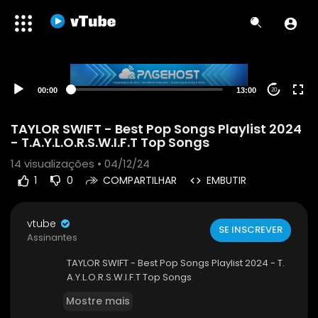
00:00
13:00
20
TAYLOR SWIFT - Best Pop Songs Playlist 2024
- T.A.Y.L.O.R.S.W.I.F.T Top Songs
14
visualizações • 04/12/24
1
0
COMPARTILHAR
EMBUTIR
vtube
SE INSCREVER
Assinantes
TAYLOR SWIFT - Best Pop Songs Playlist 2024 - T.
A.Y.L.O.R.S.W.I.F.T Top Songs
Mostre mais