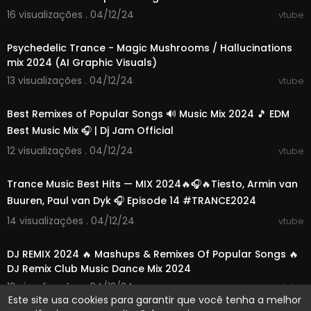
16 visualizações . 04/12/24
vtube
01:24:09
Psychedelic Trance - Magic Mushrooms / Hallucinations
mix 2024 (AI Graphic Visuals)
13 visualizações . 04/12/24
vtube
00:48:10
Best Remixes of Popular Songs 🔊 Music Mix 2024 🎵 EDM
Best Music Mix 🎧 | Dj Jam Official
12 visualizações . 04/12/24
vtube
01:24:12
Trance Music Best Hits — MIX 2024🔥🎧🔥Tiesto, Armin van
Buuren, Paul van Dyk 🎧 Episode 14 #TRANCE2024
14 visualizações . 04/12/24
vtube
11:54:56
DJ REMIX 2024 🔥 Mashups & Remixes Of Popular Songs 🔥
DJ Remix Club Music Dance Mix 2024
12 visualizações . 04/12/24
vtube
Este site usa cookies para garantir que você tenha a melhor