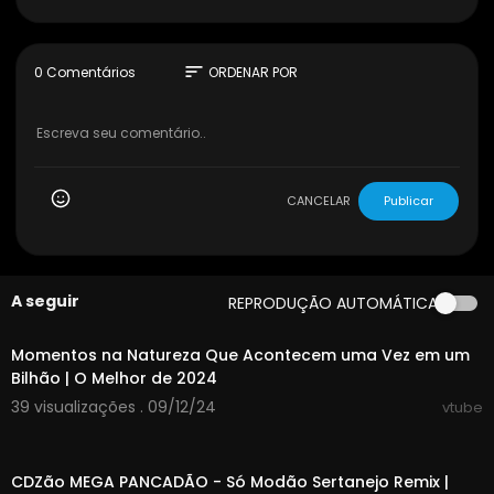
sort
0 Comentários
ORDENAR POR
CANCELAR
Publicar
A seguir
REPRODUÇÃO AUTOMÁTICA
00:30:45
Momentos na Natureza Que Acontecem uma Vez em um
Bilhão | O Melhor de 2024
39 visualizações . 09/12/24
vtube
00:32:00
CDZão MEGA PANCADÃO - Só Modão Sertanejo Remix |