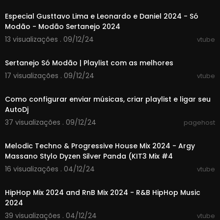
Especial Gusttavo Lima e Leonardo e Daniel 2024 - Só
Modão - Modão Sertanejo 2024
13 visualizações . 09/12/24
vtube
01:46:09
Sertanejo Só Modão | Playlist com as melhores
17 visualizações . 09/12/24
vtube
00:04:39
Como configurar enviar músicas, criar playlist e ligar seu
AutoDj
37 visualizações . 09/12/24
pagehost
01:17:36
Melodic Techno & Progressive House Mix 2024 - Argy
Massano Stylo Dyzen Silver Panda (KIT3 Mix #4
16 visualizações . 04/12/24
vtube
01:10:17
HipHop Mix 2024 and RnB Mix 2024 - R&B HipHop Music
2024
39 visualizações . 04/12/24
vtube