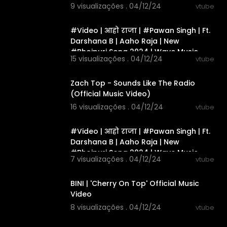
9 visualizações . 04/12/24
vtube
00:03:00
#Video | आहो राजा | #Pawan Singh | Ft.
Darshana B | Aaho Raja | New
#Bhojpuri Song 2024 | Wave Music
15 visualizações . 04/12/24
vtube
00:03:39
Zach Top - Sounds Like The Radio
(Official Music Video)
16 visualizações . 04/12/24
vtube
00:03:00
#Video | आहो राजा | #Pawan Singh | Ft.
Darshana B | Aaho Raja | New
#Bhojpuri Song 2024 | Wave Music
7 visualizações . 04/12/24
vtube
00:02:58
BINI | 'Cherry On Top' Official Music
Video
8 visualizações . 04/12/24
vtube