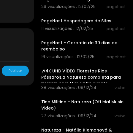
26 visualizações . 12/02/25
pagehost
0:55
PageHost Hospedagem de Sites
11 visualizações . 12/02/25
pagehost
0:16
PageHost - Garantia de 30 dias de
reembolso
16 visualizações . 12/02/25
pagehost
01:00:10
🎶4K UHD VÍDEO Florestas Rios
Publicar
Pássaros,a Natureza completa para
Relaxar com Música Relaxante
38 visualizações . 09/12/24
vtube
00:05:05
Tino Militina - Natureza (Official Music
Video)
27 visualizações . 09/12/24
vtube
00:05:18
Natureza - Natália Klemanová &