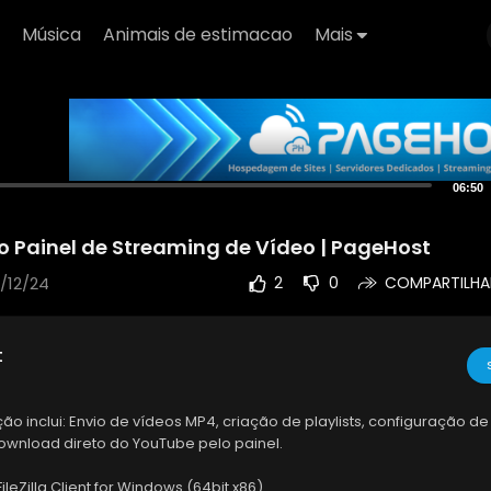
Música
Animais de estimacao
Mais
06:50
 Painel de Streaming de Vídeo | PageHost
/12/24
2
0
COMPARTILHA
t
o inclui: Envio de vídeos MP4, criação de playlists, configuração d
download direto do YouTube pelo painel.
leZilla Client for Windows (64bit x86)