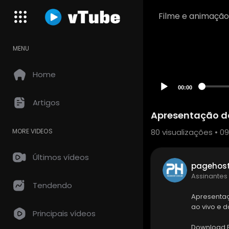
Filme e animação
MENU
Home
00:00
Artigos
Apresentação do
80
visualizações • 09
MORE VIDEOS
Últimos vídeos
pagehos
Assinantes
Tendendo
Apresentaçã
ao vivo e 
Principais vídeos
Download Fi