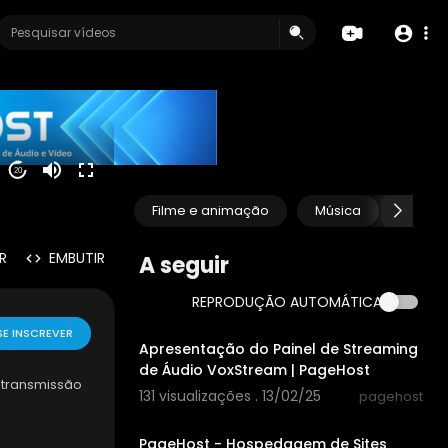
20
Filme e animação
Música
Anima
R
EMBUTIR
A seguir
REPRODUÇÃO AUTOMÁTICA
00:06:58
SE INSCREVER
Apresentação do Painel de Streaming
de Áudio VoxStream | PageHost
e transmissão
131 visualizações . 13/02/25
pagehost
0:34
PageHost - Hospedagem de Sites