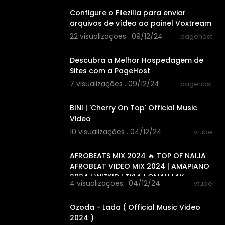
Configure o Filezilla para enviar
arquivos de vídeo ao painel Voxtream
22 visualizações . 09/12/24
pagehost
00:00:17
Descubra a Melhor Hospedagem de
Sites com a PageHost
7 visualizações . 09/12/24
pagehost
00:02:58
BINI | 'Cherry On Top' Official Music
Video
10 visualizações . 04/12/24
vtube
01:07:22
AFROBEATS MIX 2024 🔥 TOP OF NAIJA
AFROBEAT VIDEO MIX 2024 | AMAPIANO
2024 | WIZKID | TYLA | OMAH LAY
4 visualizações . 04/12/24
vtube
00:06:07
Ozoda - Lada ( Official Music Video
2024 )