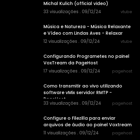
Michal Kulich (official video)
33 visualizações . 09/12/24
vtube
02:07:05
Música e Natureza - Música Relaxante
e Vídeo com Lindas Aves - Relaxar
12 visualizações . 09/12/24
vtube
00:02:04
Configurando Programetes no painel
VoxTream da PageHost
17 visualizações . 09/12/24
pagehost
00:08:49
Como transmitir ao vivo utilizando
software vMix servidor RMTP -
PageHost
33 visualizações . 09/12/24
pagehost
00:02:44
Configure o Filezilla para enviar
arquivos de áudio ao painel Voxtream
11 visualizações . 09/12/24
pagehost
00:02:14