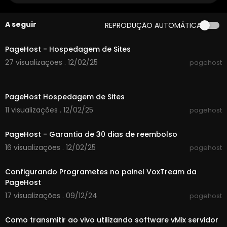
A seguir
REPRODUÇÃO AUTOMÁTICA
0:34
PageHost - Hospedagem de Sites
27 visualizações . 12/02/25
pagehost
0:55
PageHost Hospedagem de Sites
11 visualizações . 12/02/25
pagehost
0:16
PageHost - Garantia de 30 dias de reembolso
16 visualizações . 12/02/25
pagehost
00:02:04
Configurando Programetes no painel VoxTream da
PageHost
17 visualizações . 09/12/24
pagehost
00:08:49
Como transmitir ao vivo utilizando software vMix servidor