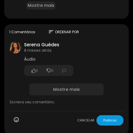
Download FileZilla Client for Windows (64bit x8
Mostre mais
6)
https://1i1.in/Download-FileZilla
pagehost.com.br
sort
1 Comentários
ORDENAR POR
Serena Guédes
8 meses atrás
Áudio
0
0
Mostre mais
CANCELAR
Publicar