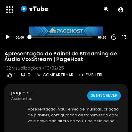
00:00
06:58
20
Apresentação do Painel de Streaming de
Áudio VoxStream | PageHost
132
visualizações • 13/02/25
1
0
COMPARTILHAR
EMBUTIR
pagehost
SE INSCREVER
Assinantes
Apresentação inclui: envio de músicas, criação
de playlists, configuração de transmissão ao vi
vo e download direto do YouTube pelo painel.