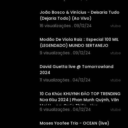
00:04:06
João Bosco & Vinícius - Deixaria Tudo
(Dejaria Todo) (Ao Vivo)
16 visualizações . 09/12/24
vtube
01:12:46
Modão De Viola Raiz :: Especial 100 MIL
(LEGENDADO) MUNDO SERTANEJO
9 visualizações . 09/12/24
vtube
01:08:22
David Guetta live @ Tomorrowland
2024
11 visualizações . 04/12/24
vtube
00:51:40
10 Ca Khúc KHUYNH ĐẢO TOP TRENDING
Nửa Đầu 2024 | Phan Mạnh Quỳnh, Văn
Mai Hương, Quốc Thiên... Live
6 visualizações . 04/12/24
vtube
00:03:10
Moses Yoofee Trio - OCEAN (live)