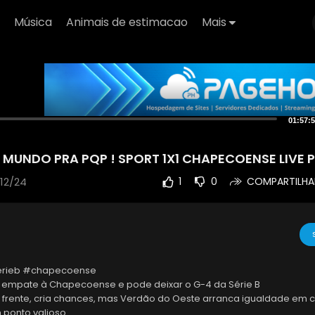
Música
Animais de estimacao
Mais
01:57:
 MUNDO PRA PQP ! SPORT 1X1 CHAPECOENSE LIVE
/12/24
1
0
COMPARTILHA
érieb #chapecoense
 empate à Chapecoense e pode deixar o G-4 da Série B
a frente, cria chances, mas Verdão do Oeste arranca igualdade em 
 ponto valioso