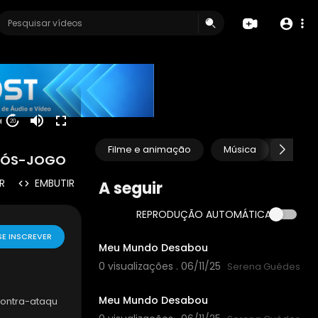
50
20
Filme e animação
Música
Anima
 PÓS-JOGO
R
EMBUTIR
A seguir
REPRODUÇÃO AUTOMÁTICA
00:00:49
SE INSCREVER
Meu Mundo Desabou
0 visualizações . 06/11/25
Serena Guédes
00:00:49
Meu Mundo Desabou
contra-ataqu