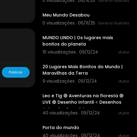
0 visualizações . 06/11/25
Serena Guédes
00:00:49
Meu Mundo Desabou
0 visualizações . 06/11/25
Serena Guédes
03:44:30
MUNDO LINDO | Os lugares mais
bonitos do planeta
10 visualizações . 09/12/24
vtube
00:27:48
20 Lugares Mais Bonitos do Mundo |
Publicar
Maravilhas da Terra
9 visualizações . 09/12/24
vtube
11:54:59
Leo e Tig 🔴 Aventuras na floresta 🔴
LIVE 🔴 Desenho Infantil ⭐ Desenhos
Animados Para Crianças
40 visualizações . 09/12/24
vtube
00:03:37
Porta do mundo
40 visualizações . 09/12/24
vtube