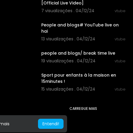
[Official Live Video]
7 visualizações . 04/12/24
vtube
06:11:35
People and blogs# YouTube live on
hai
13 visualizações . 04/12/24
vtube
00:32:45
people and blogs/ break time live
19 visualizações . 04/12/24
vtube
00:14:58
Sport pour enfants à la maison en
15minutes !
15 visualizações . 04/12/24
vtube
CARREGUE MAIS
 mais
Entendi!