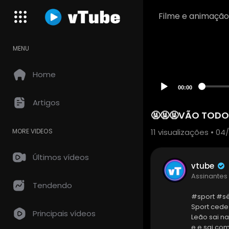
Filme e animação
MENU
Home
00:00
Artigos
🤬🤬🤬VÃO TODO
11
visualizações • 04
MORE VIDEOS
Últimos vídeos
vtube
Assinantes
Tendendo
#sport #s
Sport cede
Principais vídeos
Leão sai n
e e sai com