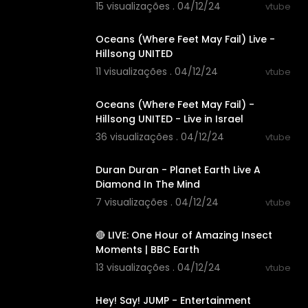
15 visualizações . 04/12/24
vtube
00:07:42
Oceans (Where Feet May Fail) Live -
Hillsong UNITED
11 visualizações . 04/12/24
vtube
00:09:37
Oceans (Where Feet May Fail) -
Hillsong UNITED - Live in Israel
36 visualizações . 04/12/24
vtube
00:05:34
Duran Duran - Planet Earth Live A
Diamond In The Mind
7 visualizações . 04/12/24
vtube
00:54:38
🔴 LIVE: One Hour of Amazing Insect
Moments | BBC Earth
13 visualizações . 04/12/24
vtube
00:02:57
Hey! Say! JUMP - Entertainment